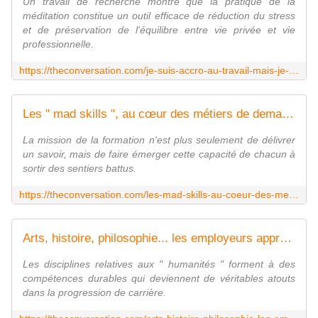
Un travail de recherche montre que la pratique de la
méditation constitue un outil efficace de réduction du stress
et de préservation de l'équilibre entre vie privée et vie
professionnelle.
https://theconversation.com/je-suis-accro-au-travail-mais-je-me-soigne-la-pleine-conscience-au-secours-des-workaholics-185042
Les " mad skills ", au cœur des métiers de demain ?
La mission de la formation n'est plus seulement de délivrer
un savoir, mais de faire émerger cette capacité de chacun à
sortir des sentiers battus.
https://theconversation.com/les-mad-skills-au-coeur-des-metiers-de-demain-181505
Arts, histoire, philosophie... les employeurs apprécient de plus en plus les compétences non techniques
Les disciplines relatives aux " humanités " forment à des
compétences durables qui deviennent de véritables atouts
dans la progression de carrière.