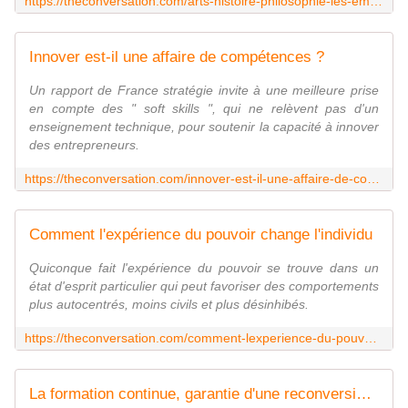
https://theconversation.com/arts-histoire-philosophie-les-employeurs-apprecient-de-plus-en-plus-les-competences-non-techniques-182715
Innover est-il une affaire de compétences ?
Un rapport de France stratégie invite à une meilleure prise
en compte des " soft skills ", qui ne relèvent pas d'un
enseignement technique, pour soutenir la capacité à innover
des entrepreneurs.
https://theconversation.com/innover-est-il-une-affaire-de-competences-180291
Comment l'expérience du pouvoir change l'individu
Quiconque fait l'expérience du pouvoir se trouve dans un
état d'esprit particulier qui peut favoriser des comportements
plus autocentrés, moins civils et plus désinhibés.
https://theconversation.com/comment-lexperience-du-pouvoir-change-lindividu-184275
La formation continue, garantie d'une reconversion professionnelle réussie ?