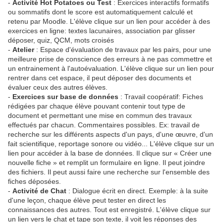
-
Activité Hot Potatoes ou Test
: Exercices interactifs formatifs
ou sommatifs dont le score est automatiquement calculé et
retenu par Moodle. L'élève clique sur un lien pour accéder à des
exercices en ligne: textes lacunaires, association par glisser
déposer, quiz, QCM, mots croisés
-
Atelier
: Espace d'évaluation de travaux par les pairs, pour une
meilleure prise de conscience des erreurs à ne pas commettre et
un entrainement à l'autoévaluation. L'élève clique sur un lien pour
rentrer dans cet espace, il peut déposer des documents et
évaluer ceux des autres élèves.
-
Exercices sur base de données
: Travail coopératif: Fiches
rédigées par chaque élève pouvant contenir tout type de
document et permettant une mise en commun des travaux
effectués par chacun. Commentaires possibles. Ex: travail de
recherche sur les différents aspects d'un pays, d'une œuvre, d'un
fait scientifique, reportage sonore ou vidéo... L'élève clique sur un
lien pour accéder à la base de données. Il clique sur « Créer une
nouvelle fiche » et remplit un formulaire en ligne. Il peut joindre
des fichiers. Il peut aussi faire une recherche sur l'ensemble des
fiches déposées.
-
Activité de Chat
: Dialogue écrit en direct. Exemple: à la suite
d'une leçon, chaque élève peut tester en direct les
connaissances des autres. Tout est enregistré. L'élève clique sur
un lien vers le chat et tape son texte, il voit les réponses des