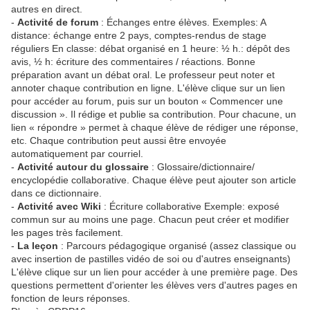
autres en direct.
-
Activité de forum
: Échanges entre élèves. Exemples: A
distance: échange entre 2 pays, comptes-rendus de stage
réguliers En classe: débat organisé en 1 heure: ½ h.: dépôt des
avis, ½ h: écriture des commentaires / réactions. Bonne
préparation avant un débat oral. Le professeur peut noter et
annoter chaque contribution en ligne. L'élève clique sur un lien
pour accéder au forum, puis sur un bouton « Commencer une
discussion ». Il rédige et publie sa contribution. Pour chacune, un
lien « répondre » permet à chaque élève de rédiger une réponse,
etc. Chaque contribution peut aussi être envoyée
automatiquement par courriel.
-
Activité autour du glossaire
: Glossaire/dictionnaire/
encyclopédie collaborative. Chaque élève peut ajouter son article
dans ce dictionnaire.
-
Activité avec Wiki
: Écriture collaborative Exemple: exposé
commun sur au moins une page. Chacun peut créer et modifier
les pages très facilement.
-
La leçon
: Parcours pédagogique organisé (assez classique ou
avec insertion de pastilles vidéo de soi ou d'autres enseignants)
L'élève clique sur un lien pour accéder à une première page. Des
questions permettent d'orienter les élèves vers d'autres pages en
fonction de leurs réponses.