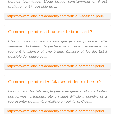
bonnes techniques. L'eau bouge constamment et il est
pratiquement impossible de ...
https://www.milone-art-academy.com/article/8-astuces-pour-peindre-leau-dans-vos-paysages/
Comment peindre la brume et le brouillard ?
C'est un des nouveaux cours que je vous propose cette
semaine. Un bateau de pêche isolé sur une mer déserte où
règnent le silence et une brume épaisse et lourde. Est-il
possible de rendre ce ...
https://www.milone-art-academy.com/article/comment-peindre-la-brume-et-le-brouillard/
Comment peindre des falaises et des rochers réalistes ?
Les rochers, les falaises, la pierre en général et sous toutes
ses formes, a toujours été un sujet difficile à peindre et à
représenter de manière réaliste en peinture. C'est...
https://www.milone-art-academy.com/article/comment-peindre-des-falaises-et-des-rochers-de-maniere-realiste/