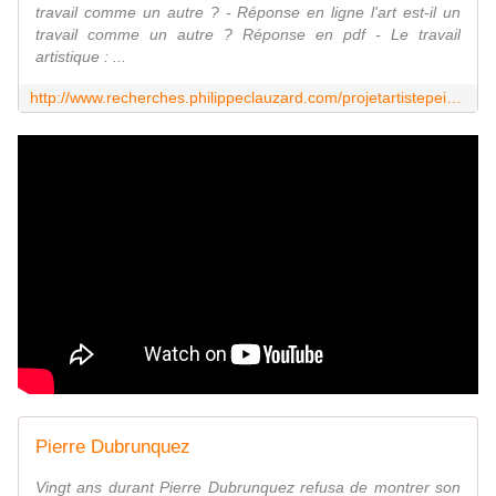
travail comme un autre ? - Réponse en ligne l'art est-il un
travail comme un autre ? Réponse en pdf - Le travail
artistique : ...
http://www.recherches.philippeclauzard.com/projetartistepeintre.html
Pierre Dubrunquez
Vingt ans durant Pierre Dubrunquez refusa de montrer son