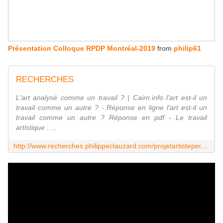
Présentation Colloque RPDP Montréal-2019
from
philip61
RECHERCHES
L'art analysé comme un travail ? | Cairn.info l'art est-il un
travail comme un autre ? - Réponse en ligne l'art est-il un
travail comme un autre ? Réponse en pdf - Le travail
artistique : ...
http://www.recherches.philippeclauzard.com/projetartistepeintre.html