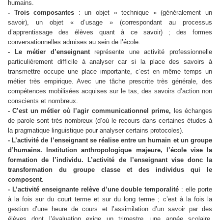
humains.
- Trois composantes
: un objet « technique » (généralement un
savoir), un objet « d’usage » (correspondant au processus
d’apprentissage des élèves quant à ce savoir) ; des formes
conversationnelles admises au sein de l’école.
- Le métier d’enseignant
représente une activité professionnelle
particulièrement difficile à analyser car si la place des savoirs à
transmettre occupe une place importante, c’est en même temps un
métier très empirique. Avec une tâche prescrite très générale, des
compétences mobilisées acquises sur le tas, des savoirs d’action non
conscients et nombreux.
- C’est un métier où l’agir communicationnel prime,
les échanges
de parole sont très nombreux (d’où le recours dans certaines études à
la pragmatique linguistique pour analyser certains protocoles).
- L’activité de l’enseignant se réalise entre un humain et un groupe
d’humains. Institution anthropologique majeure, l’école vise la
formation de l’individu. L’activité de l’enseignant vise donc la
transformation du groupe classe et des individus qui le
composent
.
- L’activité enseignante relève d’une double temporalité
: elle porte
à la fois sur du court terme et sur du long terme ; c’est à la fois la
gestion d’une heure de cours et l’assimilation d’un savoir par des
élèves dont l’évaluation exige un trimestre, une année scolaire,