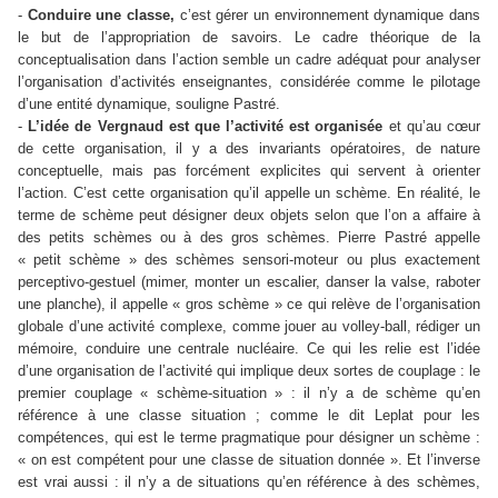
-
Conduire une classe,
c’est gérer un environnement dynamique dans
le but de l’appropriation de savoirs. Le cadre théorique de la
conceptualisation dans l’action semble un cadre adéquat pour analyser
l’organisation d’activités enseignantes, considérée comme le pilotage
d’une entité dynamique, souligne Pastré.
-
L’idée de Vergnaud est que l’activité est organisée
et qu’au cœur
de cette organisation, il y a des invariants opératoires, de nature
conceptuelle, mais pas forcément explicites qui servent à orienter
l’action. C’est cette organisation qu’il appelle un schème. En réalité, le
terme de schème peut désigner deux objets selon que l’on a affaire à
des petits schèmes ou à des gros schèmes. Pierre Pastré appelle
« petit schème » des schèmes sensori-moteur ou plus exactement
perceptivo-gestuel (mimer, monter un escalier, danser la valse, raboter
une planche), il appelle « gros schème » ce qui relève de l’organisation
globale d’une activité complexe, comme jouer au volley-ball, rédiger un
mémoire, conduire une centrale nucléaire. Ce qui les relie est l’idée
d’une organisation de l’activité qui implique deux sortes de couplage : le
premier couplage « schème-situation » : il n’y a de schème qu’en
référence à une classe situation ; comme le dit Leplat pour les
compétences, qui est le terme pragmatique pour désigner un schème :
« on est compétent pour une classe de situation donnée ». Et l’inverse
est vrai aussi : il n’y a de situations qu’en référence à des schèmes,