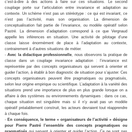
c’est-à-dire à des actions à faire sur ces situations. Le second
couplage porte sur l’articulation entre invariance et adaptation au
contexte. Un schème n’est pas un stéréotype : ce qui est invariant, ce
n’est pas l’activité, mais son organisation. La dimension de
conceptualisation fait partie de l’invariance, ou modèle opératif selon
Pastré. La dimension d’adaptation correspond à ce que Vergnaud
appelle les inférences en situation. Une activité de pilotage d’une
classe laisse énormément de place à l’adaptation au contexte,
contrairement à d’autres situations de métier.
-
Avec la didactique professionnelle
, nous observons la pratique de
classe dans un couplage invariance adaptation : l’invariance est
représentée par des concepts organisateurs qui servent à orienter et
guider l’action, à établir à bon diagnostic de situation pour s’ajuster. Ces
concepts organisateurs peuvent être pragmatiques ou pragmatisés,
selon leur origine empirique ou scientifique. L’adaptation à la variété des
situations prend une importance de plus en plus grande lorsque on a
affaire à des systèmes ou environnements dynamiques : dans ce cas,
chaque situation est singulière mais si il n’y avait pas un modèle
opératif préalablement construit, les acteurs devraient tout réapprendre
à chaque fois.
-
En conséquence, le terme « organisateurs de l’activité » désigne
pour Pierre Pastré l’ensemble des concepts pragmatiques ou
pragmatisés
qui servent à orienter et guider l’action. Ce ne sont pas