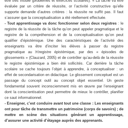
être très visible (problèmes et exercices scolaires). « La tâche va être
évaluée par un critère de réussite, or l’activité constructive qu’elle
supporte demande d’autres critères : la réussite ne suffit pas. Il faut
s’assurer que la conceptualisation a été réellement effectuée.
- Tout apprentissage va donc fonctionner selon deux registres
: le
registre de la réussite de la tâche qu’on peut appeler pragmatique et le
registre de la compréhension et de la conceptualisation qu’on peut
qualifier d’épistémique. Une des caractéristiques de l’activité des
enseignants va être d’inciter les élèves à passer du registre
pragmatique au ￼registre épistémique, par des « épisodes de
glissements » (Clauzard, 2005) et de contrôler qu’au-delà de la réussite
le registre épistémique a bien été sollicités. Car derrière la tâche
scolaire se cache toujours l’objet à apprendre, à conceptualiser : un
effet de secondarisation en didactique. Le glissement conceptuel est un
passage du concept outil au concept objet essentiel. Un geste
fondamental souvent inconsciemment mis en œuvre par l’enseignant
dont la conscientisation peut permettre de mieux le contrôler, planifier
ce saut informationnel.
- Enseigner, c’est conduire avant tout une classe : Les enseignants
ont pour tâche de transmettre un patrimoine (corps de savoirs) ; de
mettre en scène des situations générant un apprentissage,
d’assurer une activité d’étayage auprès des apprenants.