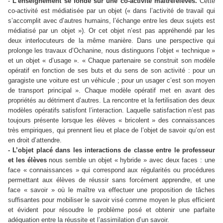
-
L’enseignement se fonde sur une co-activité maître/élèves.
Cette
co-activité est médiatisée par un objet (« dans l’activité de travail qui
s’accomplit avec d’autres humains, l’échange entre les deux sujets est
médiatisé par un objet »). Or cet objet n’est pas appréhendé par les
deux interlocuteurs de la même manière. Dans une perspective qui
prolonge les travaux d’Ochanine, nous distinguons l’objet « technique »
et un objet « d’usage ». « Chaque partenaire se construit son modèle
opératif en fonction de ses buts et du sens de son activité : pour un
garagiste une voiture est un véhicule ; pour un usager c’est son moyen
de transport principal ». Chaque modèle opératif met en avant des
propriétés au détriment d’autres. La rencontre et la fertilisation des deux
modèles opératifs satisfont l’interaction. Laquelle satisfaction n’est pas
toujours présente lorsque les élèves « bricolent » des connaissances
très empiriques, qui prennent lieu et place de l’objet de savoir qu’on est
en droit d’attendre.
- L’objet placé dans les interactions de classe entre le professeur
et les élèves
nous semble un objet « hybride » avec deux faces : une
face « connaissances » qui correspond aux régularités ou procédures
permettant aux élèves de réussir sans forcément apprendre, et une
face « savoir » où le maître va effectuer une proposition de tâches
suffisantes pour mobiliser le savoir visé comme moyen le plus efficient
et évident pour résoudre le problème posé et obtenir une parfaite
adéquation entre la réussite et l’assimilation d’un savoir.