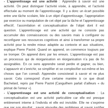
- L’apprentissage est une activité
: Apprendre à savoir est une
activité. On peut distinguer l’activité visée, à apprendre, et l’activité
effectuée au moment de l’apprentissage. Il y a donc un écart possible
entre une tâche scolaire, liée à un objet d’apprentissage, l’appropriation
par exercice ou manipulation de cet objet par la tâche et l’apprentissage
effectif, l’assimilation et conceptualisation de l’objet dont il est
question. L’apprentissage est une activité qui ne consiste pas
accumuler des connaissances ou des savoirs mais à configurer ou
reconfigurer ses ressources cognitives et ainsi à transformer sa propre
activité pour la rendre mieux adaptée au contexte et aux situations,
explique Pierre Pastré. Quand on apprend, on commence toujours par
se tromper. On apprend donc par les erreurs. L’apprentissage est pas
un processus qui de réorganisation en réorganisation n’a pas de fin
assignables. En ce sens apprendre serait perdre et gagner, ou bien,
s’appauvrir et s’enrichir, se simplifier et se complexifier soi-même et les
choses que l’on connaît. Apprendre consisterait à savoir et ne plus
savoir. Cela correspond d’une certaine manière à ce que disait
Bachelard, repris par Pierre Pastré (Canguilhem parlait d’ailleurs « du
primat de l’erreur »).
- L’apprentissage est une activité de conceptualisation
: La
conceptualisation est une activité particulière car elle est presque
entièrement interne à l’individu et elle est invisible. Elle ne s’exprime
que par son résultat : savoir résoudre des problèmes et savoir justifier