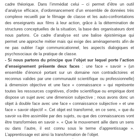
cadre théorique. Dans l’immédiat celui – ci permet d’être un outil
d’analyse efficace, d’ordonnancement d’un ensemble de données très
complexe recueilli par le filmage de classe et les auto-confrontations
des enseignants aux films à leur action, grâce à la détermination de
structures conceptuelles de la situation, la base des organisateurs dont
nous parlons. Ce cadre d’analyse est une balise épistémique qui
permet une approche métier mais qui exige des aménagements afin de
ne pas oublier l’agir communicationnel, les aspects dialogiques et
psychosociaux de la pratique de classe.
- Si nous partons du principe que l’objet sur lequel porte l’action
d’enseignement présente deux faces
: une face « savoir » (un
ensemble d’énoncé portant sur un domaine non contradictoires et
reconnus valides par une communauté scientifique ou professionnelle)
à dimension objective et une face « connaissance » qui représente
toutes les ressources cognitives, d’ordre scientifique ou empirique dont
dispose un sujet avec une dimension subjective ; nous avons donc un
objet à double face avec une face « connaissance subjective » et une
face « savoir objectif ». Cet objet est transformé, en ce sens, « que du
savoir va être assimilée par des sujets, ou que des connaissances vont
être transformées en savoir ». « Que le mouvement aille dans un sens
ou dans l’autre, il est connu sous le terme d’apprentissage ».
L’apprentissage est ainsi la transformation de l’objet.