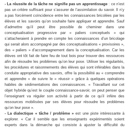
- La réussite de la tâche ne signifie pas un apprentissage
: ce n’est
pas un critère suffisant pour s’assurer de l’assimilation du savoir. Il n’y
a pas forcément coïncidence entre les connaissances bricolées par les
élèves et les savoirs qu’on souhaite faire appliquer et apprendre. Sauf
d’admettre qu’il peut être possible de cheminer dans une
conceptualisation progressive par « paliers conceptuels » qui
s’attacheraient à prendre en compte les connaissances d’un bricolage
qui serait alors accompagné par des conceptualisations « provisoires »,
des « paliers » d’accompagnement dans la conceptualisation. Car les
élèves ont tôt fait de faire feu de tout bois pour trouver des ressources
afin de résoudre les problèmes qu’on leur pose. Utiliser les régularités,
les procédures et raisonnements des élèves qui sont inférables dans la
conduite appropriative des savoirs, offre la possibilité au « comprendre
et apprendre » de suivre le « réussir » grâce à quelques opérations
habiles de sédimentations des connaissances. « Travaillant sur cet
objet hybride qu’est le couple connaissance-savoir, on peut penser que
l’enseignant va réguler son activité à partir de ce qu’il infère des
ressources mobilisées par ses élèves pour résoudre les problèmes
qu’on leur pose ».
- La dialectique « tâche / problème »
est une piste intéressante à
explorer. « Car il semble que les enseignants expérimentés soient
experts dans la démarche qui consiste à ajuster la difficulté du