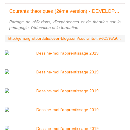
Courants théoriques (2ème version) - DEVELOPPER SES COMPETENCES TOUT AU LONG DE LA VIE
Partage de réflexions, d'expériences et de théories sur la
pédagogie, l'éducation et la formation.
http://jemaigretportfolio.over-blog.com/courants-th%C3%A9oriques-2%C3%A8me-version