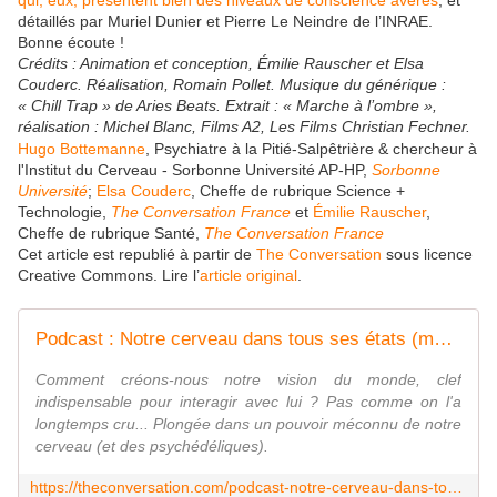
qui, eux, présentent bien des niveaux de conscience avérés
, et
détaillés par Muriel Dunier et Pierre Le Neindre de l’INRAE.
Bonne écoute !
Crédits : Animation et conception, Émilie Rauscher et Elsa
Couderc. Réalisation, Romain Pollet. Musique du générique :
« Chill Trap » de Aries Beats. Extrait : « Marche à l’ombre »,
réalisation : Michel Blanc, Films A2, Les Films Christian Fechner.
Hugo Bottemanne
, Psychiatre à la Pitié-Salpêtrière & chercheur à
l'Institut du Cerveau - Sorbonne Université AP-HP,
Sorbonne
Université
;
Elsa Couderc
, Cheffe de rubrique Science +
Technologie,
The Conversation France
et
Émilie Rauscher
,
Cheffe de rubrique Santé,
The Conversation France
Cet article est republié à partir de
The Conversation
sous licence
Creative Commons. Lire l’
article original
.
Podcast : Notre cerveau dans tous ses états (mentaux)
Comment créons-nous notre vision du monde, clef
indispensable pour interagir avec lui ? Pas comme on l'a
longtemps cru... Plongée dans un pouvoir méconnu de notre
cerveau (et des psychédéliques).
https://theconversation.com/podcast-notre-cerveau-dans-tous-ses-etats-mentaux-203456