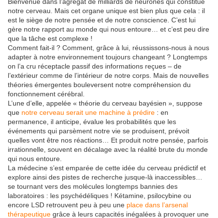
Bienvenue dans l’agrégat de milliards de neurones qui constitue
notre cerveau. Mais cet organe unique est bien plus que cela : il
est le siège de notre pensée et de notre conscience. C’est lui
gère notre rapport au monde qui nous entoure… et c’est peu dire
que la tâche est complexe !
Comment fait-il ? Comment, grâce à lui, réussissons-nous à nous
adapter à notre environnement toujours changeant ? Longtemps
on l’a cru réceptacle passif des informations reçues – de
l’extérieur comme de l’intérieur de notre corps. Mais de nouvelles
théories émergentes bouleversent notre compréhension du
fonctionnement cérébral.
L’une d’elle, appelée « théorie du cerveau bayésien », suppose
que
notre cerveau serait une machine à prédire
: en
permanence, il anticipe, évalue les probabilités que les
événements qui parsèment notre vie se produisent, prévoit
quelles vont être nos réactions… Et produit notre pensée, parfois
irrationnelle, souvent en décalage avec la réalité brute du monde
qui nous entoure.
La médecine s’est emparée de cette idée du cerveau prédictif et
explore ainsi des pistes de recherche jusque-là inaccessibles…
se tournant vers des molécules longtemps bannies des
laboratoires : les psychédéliques ! Kétamine, psilocybine ou
encore LSD retrouvent peu à peu une
place dans l’arsenal
thérapeutique
grâce à leurs capacités inégalées à provoquer une