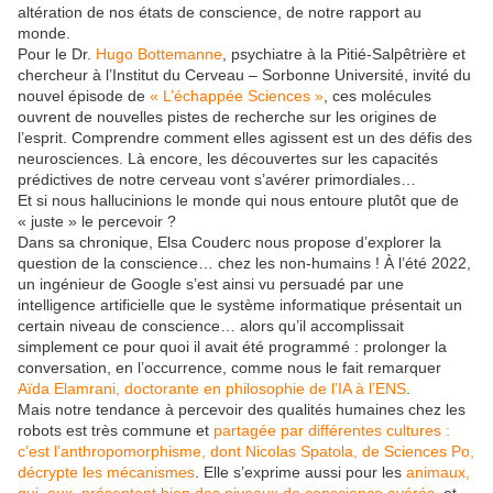
altération de nos états de conscience, de notre rapport au
monde.
Pour le Dr.
Hugo Bottemanne
, psychiatre à la Pitié-Salpêtrière et
chercheur à l’Institut du Cerveau – Sorbonne Université, invité du
nouvel épisode de
« L’échappée Sciences »
, ces molécules
ouvrent de nouvelles pistes de recherche sur les origines de
l’esprit. Comprendre comment elles agissent est un des défis des
neurosciences. Là encore, les découvertes sur les capacités
prédictives de notre cerveau vont s’avérer primordiales…
Et si nous hallucinions le monde qui nous entoure plutôt que de
« juste » le percevoir ?
Dans sa chronique, Elsa Couderc nous propose d’explorer la
question de la conscience… chez les non-humains ! À l’été 2022,
un ingénieur de Google s’est ainsi vu persuadé par une
intelligence artificielle que le système informatique présentait un
certain niveau de conscience… alors qu’il accomplissait
simplement ce pour quoi il avait été programmé : prolonger la
conversation, en l’occurrence, comme nous le fait remarquer
Aïda Elamrani, doctorante en philosophie de l’IA à l’ENS
.
Mais notre tendance à percevoir des qualités humaines chez les
robots est très commune et
partagée par différentes cultures :
c’est l’anthropomorphisme, dont Nicolas Spatola, de Sciences Po,
décrypte les mécanismes
. Elle s’exprime aussi pour les
animaux,