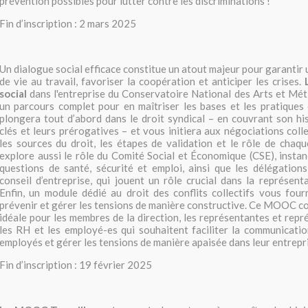
prévention possibles pour lutter contre les discriminations !
Fin d’inscription : 2 mars 2025
Un dialogue social efficace constitue un atout majeur pour garantir 
de vie au travail, favoriser la coopération et anticiper les crises.
social
dans l'entreprise du Conservatoire National des Arts et Mé
un parcours complet pour en maîtriser les bases et les pratiques e
plongera tout d’abord dans le droit syndical – en couvrant son his
clés et leurs prérogatives – et vous initiera aux négociations colle
les sources du droit, les étapes de validation et le rôle de chaque
explore aussi le rôle du Comité Social et Économique (CSE), instan
questions de santé, sécurité et emploi, ainsi que les délégation
conseil d’entreprise, qui jouent un rôle crucial dans la représenta
Enfin, un module dédié au droit des conflits collectifs vous four
prévenir et gérer les tensions de manière constructive. Ce MOOC co
idéale pour les membres de la direction, les représentantes et repr
les RH et les employé-es qui souhaitent faciliter la communicatio
employés et gérer les tensions de manière apaisée dans leur entrepr
Fin d’inscription : 19 février 2025