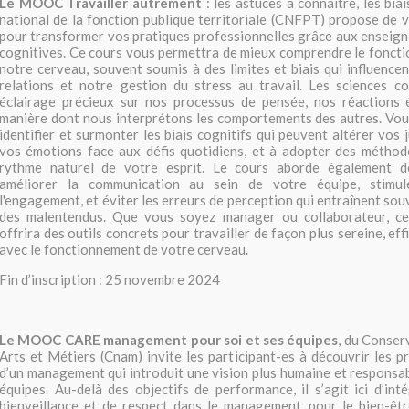
Le MOOC Travailler autrement
: les astuces à connaître, les bia
national de la fonction publique territoriale (CNFPT) propose de v
pour transformer vos pratiques professionnelles grâce aux enseig
cognitives. Ce cours vous permettra de mieux comprendre le fonct
notre cerveau, souvent soumis à des limites et biais qui influencen
relations et notre gestion du stress au travail. Les sciences co
éclairage précieux sur nos processus de pensée, nos réactions é
manière dont nous interprétons les comportements des autres. Vou
identifier et surmonter les biais cognitifs qui peuvent altérer vos
vos émotions face aux défis quotidiens, et à adopter des méthode
rythme naturel de votre esprit. Le cours aborde également d
améliorer la communication au sein de votre équipe, stimul
l'engagement, et éviter les erreurs de perception qui entraînent so
des malentendus. Que vous soyez manager ou collaborateur, ce
offrira des outils concrets pour travailler de façon plus sereine, ef
avec le fonctionnement de votre cerveau.
Fin d’inscription : 25 novembre 2024
Le MOOC CARE management pour soi et ses équipes
, du Conser
Arts et Métiers (Cnam) invite les participant-es à découvrir les pr
d’un management qui introduit une vision plus humaine et responsab
équipes. Au-delà des objectifs de performance, il s’agit ici d’int
bienveillance et de respect dans le management, pour le bien-êtr