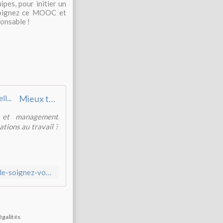
ipes, pour initier un
ejoignez ce MOOC et
onsable !
Mieux travailler ensemble : soignez vos relations professionnell...
ns et management
ations au travail ?
https://www.fun-mooc.fr/fr/actualites/mieux-travailler-ensemble-soignez-vos-relations-professionnelles/
égalités