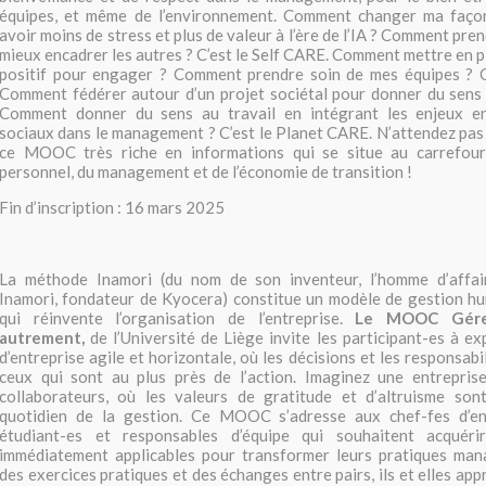
équipes, et même de l’environnement. Comment changer ma façon
avoir moins de stress et plus de valeur à l’ère de l’IA ? Comment pre
mieux encadrer les autres ? C’est le Self CARE. Comment mettre en
positif pour engager ? Comment prendre soin de mes équipes ? 
Comment fédérer autour d’un projet sociétal pour donner du sens 
Comment donner du sens au travail en intégrant les enjeux e
sociaux dans le management ? C’est le Planet CARE. N’attendez pas 
ce MOOC très riche en informations qui se situe au carrefou
personnel, du management et de l’économie de transition !
Fin d’inscription : 16 mars 2025
La méthode Inamori (du nom de son inventeur, l’homme d’affai
Inamori, fondateur de Kyocera) constitue un modèle de gestion hu
qui réinvente l’organisation de l’entreprise.
Le MOOC Gérer
autrement,
de l’Université de Liège invite les participant-es à e
d’entreprise agile et horizontale, où les décisions et les responsabi
ceux qui sont au plus près de l’action. Imaginez une entrepris
collaborateurs, où les valeurs de gratitude et d’altruisme son
quotidien de la gestion. Ce MOOC s’adresse aux chef-fes d’en
étudiant-es et responsables d’équipe qui souhaitent acquér
immédiatement applicables pour transformer leurs pratiques mana
des exercices pratiques et des échanges entre pairs, ils et elles app