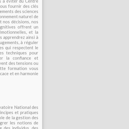
is à éviter du Centre
ous fournir des clés
nements des sciences
ionnement naturel de
t nos décisions, nos
gnitives offrent un
motionnelles, et la
s apprendrez ainsi à
 jugements, à réguler
s qui respectent le
es techniques pour
er la confiance et
uvent des tensions ou
tte formation vous
ficace et en harmonie
vatoire National des
incipes et pratiques
le de la gestion des
égrer les notions de
e des individus, des