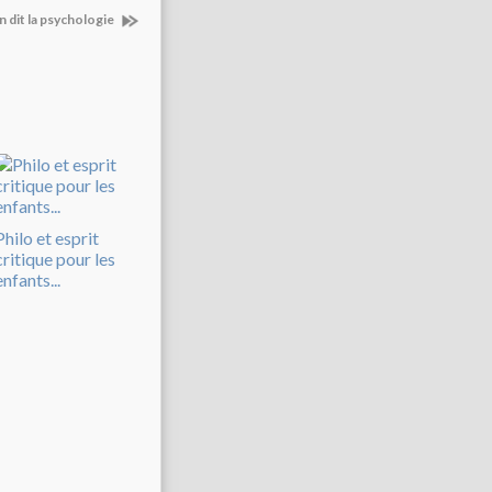
n dit la psychologie
Philo et esprit
critique pour les
enfants...