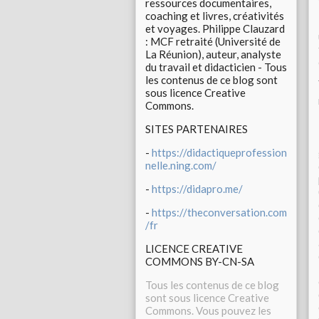
ressources documentaires,
coaching et livres, créativités
et voyages. Philippe Clauzard
: MCF retraité (Université de
La Réunion), auteur, analyste
du travail et didacticien - Tous
les contenus de ce blog sont
sous licence Creative
Commons.
SITES PARTENAIRES
-
https://didactiqueprofession
nelle.ning.com/
-
https://didapro.me/
-
https://theconversation.com
/fr
LICENCE CREATIVE
COMMONS BY-CN-SA
Tous les contenus de ce blog
sont sous licence Creative
Commons. Vous pouvez les