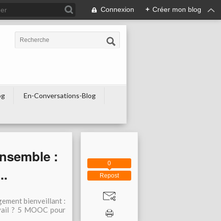
Connexion
+
Créer mon blog
og
En-Conversations-Blog
ensemble :
0
..
Repost
gement bienveillant :
ravail ? 5 MOOC pour