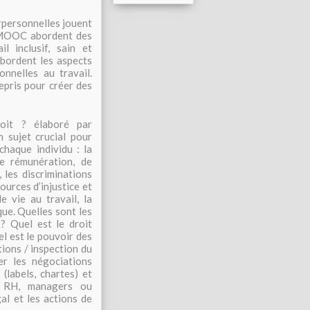
rpersonnelles jouent
nq MOOC abordent des
 inclusif, sain et
abordent les aspects
onnelles au travail.
repris pour créer des
oit ? élaboré par
 sujet crucial pour
haque individu : la
de rémunération, de
 les discriminations
sources d’injustice et
e vie au travail, la
ue. Quelles sont les
 ? Quel est le droit
l est le pouvoir des
tions / inspection du
er les négociations
 (labels, chartes) et
s, RH, managers ou
al et les actions de