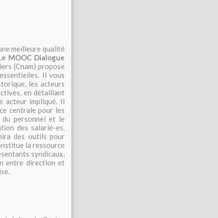
une meilleure qualité
Le MOOC Dialogue
tiers (Cnam) propose
ssentielles. Il vous
torique, les acteurs
ctives, en détaillant
 acteur impliqué. Il
ce centrale pour les
s du personnel et le
tion des salarié-es.
nira des outils pour
nstitue la ressource
ésentants syndicaux,
n entre direction et
ise.