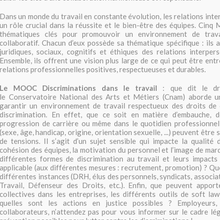
Dans un monde du travail en constante évolution, les relations inte
un rôle crucial dans la réussite et le bien-être des équipes. Ci
thématiques clés pour promouvoir un environnement de travail
collaboratif. Chacun d’eux possède sa thématique spécifique : ils 
juridiques, sociaux, cognitifs et éthiques des relations interpers
Ensemble, ils offrent une vision plus large de ce qui peut être ent
relations professionnelles positives, respectueuses et durables.
Le MOOC Discriminations dans le travail
: que dit le dr
le Conservatoire National des Arts et Métiers (Cnam) aborde un
garantir un environnement de travail respectueux des droits de c
discrimination. En effet, que ce soit en matière d’embauche, 
progression de carrière ou même dans le quotidien professionnel,
(sexe, âge, handicap, origine, orientation sexuelle, ...) peuvent être 
de tensions. Il s’agit d’un sujet sensible qui impacte la qualité d
cohésion des équipes, la motivation du personnel et l’image de marq
différentes formes de discrimination au travail et leurs impacts
applicable (aux différentes mesures : recrutement, promotion) ? Que
différentes instances (DRH, élus des personnels, syndicats, associa
Travail, Défenseur des Droits, etc.). Enfin, que peuvent apport
collectives dans les entreprises, les différents outils de soft law
quelles sont les actions en justice possibles ? Employeur
collaborateurs, n’attendez pas pour vous informer sur le cadre lég