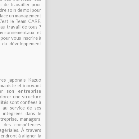
 de travailler pour
ndre soin de moi pour
 place un management
C’est le Team CARE.
au travail de tous ?
nvironnementaux et
pour vous inscrire à
r du développement
res japonais Kazuo
maniste et innovant
 son entreprise
xplorer une structure
lités sont confiées à
e au service de ses
t intégrées dans le
treprise, managers,
ir des compétences
gériales. À travers
rendront à aligner la