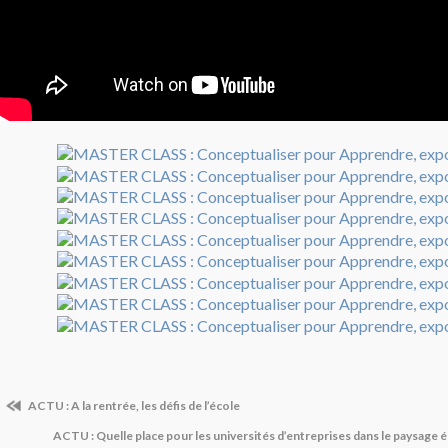
ACTU : A la rentrée, les défis de l’école
ACTU : Quelle place pour les universités d’entreprises dans le paysage 