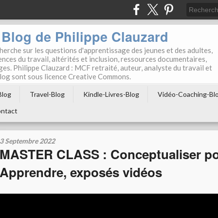
Blog de Philippe Clauzard
herche sur les questions d'apprentissage des jeunes et des adultes,
ces du travail, altérités et inclusion, ressources documentaires,
ges. Philippe Clauzard : MCF retraité, auteur, analyste du travail et
 blog sont sous licence Creative Commons.
Blog
Travel-Blog
Kindle-Livres-Blog
Vidéo-Coaching-Bl
ntact
3 Septembre 2022
MASTER CLASS : Conceptualiser p
Apprendre, exposés vidéos