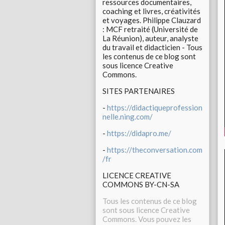
ressources documentaires,
coaching et livres, créativités
et voyages. Philippe Clauzard
: MCF retraité (Université de
La Réunion), auteur, analyste
du travail et didacticien - Tous
les contenus de ce blog sont
sous licence Creative
Commons.
SITES PARTENAIRES
-
https://didactiqueprofession
nelle.ning.com/
-
https://didapro.me/
-
https://theconversation.com
/fr
LICENCE CREATIVE
COMMONS BY-CN-SA
Tous les contenus de ce blog
sont sous licence Creative
Commons. Vous pouvez les