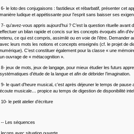
 6- le loto des conjugaisons : fastidieux et rébarbatif, présenter cet a
manière ludique et appétissante pour l’esprit sans baisser ses exig
 7- qu’avez-vous appris aujourd’hui ? C’est la question rituelle avant de
effectuer un bilan rapide et concis sur les concepts évoqués afin d’éva
retenu, ce qui est compris, assimilé ou en voie de l’être. Demander au
avec leurs mots les notions et concepts enseignés (cf. le projet de dic
numérique). C’est constituer également pour la classe « une mémoire
un ouvrage de « métacognition ».
 8- jeux de mots, jeux de langage, pour mieux étudier les futurs appre
systématiques d’étude de la langue et afin de débrider l’imagination.
 9- le quart d’heure musical, c’est après déjeuner le temps de pause 
écoute musicale… propice au temps de digestion de disponibilité int
 10- le petit atelier d’écriture 
 -- Les séquences
 leçons avec situation ouverte