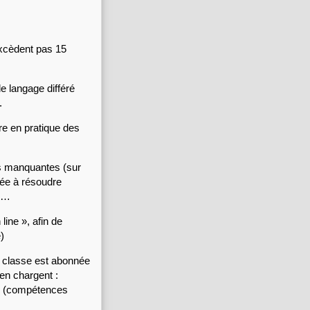
excèdent pas 15 
e langage différé 
.
re en pratique des 
s manquantes (sur 
e à résoudre 
ge…
ine », afin de 
)
a classe est abonnée 
en chargent : 
se (compétences 