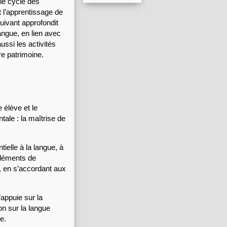
e cycle des 
l’apprentissage de 
uivant approfondit 
angue, en lien avec 
ssi les activités 
re patrimoine.
élève et le 
le : la maîtrise de 
ielle à la langue, à 
éléments de 
e, en s’accordant aux 
appuie sur la 
n sur la langue 
le.