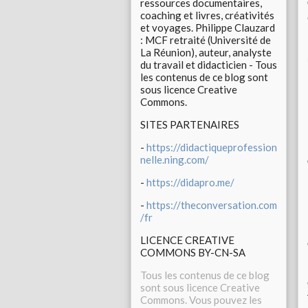
ressources documentaires,
coaching et livres, créativités
et voyages. Philippe Clauzard
: MCF retraité (Université de
La Réunion), auteur, analyste
du travail et didacticien - Tous
les contenus de ce blog sont
sous licence Creative
Commons.
SITES PARTENAIRES
-
https://didactiqueprofession
nelle.ning.com/
-
https://didapro.me/
-
https://theconversation.com
/fr
LICENCE CREATIVE
COMMONS BY-CN-SA
Tous les contenus de ce blog
sont sous licence Creative
Commons. Vous pouvez les