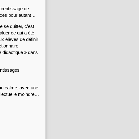
pprentissage de 
ences pour autant…
 se quitter, c’est 
luer ce qui a été 
x élèves de définir 
tionnaire 
 didactique » dans 
ntissages 
au calme, avec une 
ellectuelle moindre…