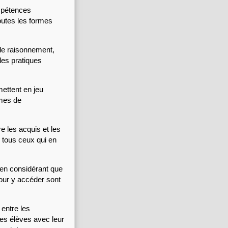
mpétences 
outes les formes 
le raisonnement, 
les pratiques 
ettent en jeu 
mes de 
 les acquis et les 
 tous ceux qui en 
 en considérant que 
our y accéder sont 
entre les 
es élèves avec leur 