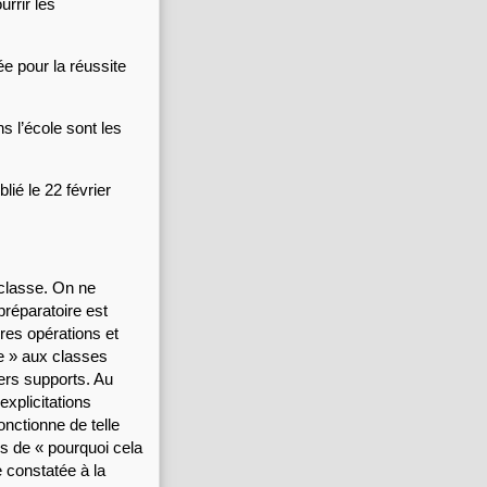
rir les 
ée pour la réussite 
s l’école sont les 
ié le 22 février 
classe. On ne 
éparatoire est 
es opérations et 
re » aux classes 
vers supports. Au 
plicitations 
nctionne de telle 
 de « pourquoi cela 
 constatée à la 