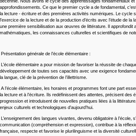
décennie. Nous avons le cycle des apprentissages fondamentaux et l
approfondissements. Ce que le premier cycle a de fondamental, c’est 
la lecture - écriture et des premières activités numériques. Le cycle s
l’exercice de la lecture et de la production d’écrits avec l’étude de la l
une première sensibilisation aux œuvres de littérature. Il approfondit au
mathématiques, les connaissances culturelles et scientifiques de not
 Présentation générale de l’école élémentaire :
 L’école élémentaire a pour mission de favoriser la réussite de chaque 
développement de toutes ses capacités avec une exigence fondamenta
la langue, clé de la prévention de l’illettrisme.
 A l’école élémentaire, les horaires et programmes font une part essent
la lecture et à l’écriture. Ils redéfinissent des attentes, précisent des 
progression et introduisent de nouvelles pratiques liées à la littératur
enjeux culturels et technologiques d’aujourd’hui.
 L’enseignement des langues vivantes, devenu obligatoire à l’école, s’
communication (compréhension et expression), contribue à la réflexio
française, respecte et favorise le plurilinguisme et la diversité culturel