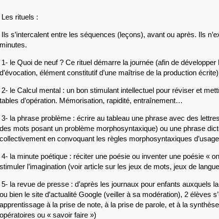
 Les rituels :
 Ils s’intercalent entre les séquences (leçons), avant ou après. Ils n’
minutes.
 1- le Quoi de neuf ? Ce rituel démarre la journée (afin de développer l
d’évocation, élément constitutif d’une maîtrise de la production écrite)
 2- le Calcul mental : un bon stimulant intellectuel pour réviser et mett
tables d’opération. Mémorisation, rapidité, entraînement…
 3- la phrase problème : écrire au tableau une phrase avec des lettre
des mots posant un problème morphosyntaxique) ou une phrase dicté
collectivement en convoquant les règles morphosyntaxiques d’usa
 4- la minute poétique : réciter une poésie ou inventer une poésie « on l
stimuler l’imagination (voir article sur les jeux de mots, jeux de langue
 5- la revue de presse : d’après les journaux pour enfants auxquels l
ou bien le site d’actualité Google (veiller à sa modération), 2 élèves s’
apprentissage à la prise de note, à la prise de parole, et à la synthè
opératoires ou « savoir faire »)