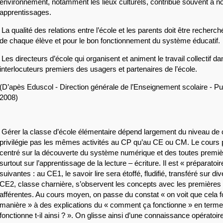
environnement, notamment les lieux culturels, contribue souvent à nour
apprentissages.
 La qualité des relations entre l’école et les parents doit être recherch
de chaque élève et pour le bon fonctionnement du système éducatif.
 Les directeurs d’école qui organisent et animent le travail collectif dan
interlocuteurs premiers des usagers et partenaires de l’école.
(D’apès Eduscol - Direction générale de l’Enseignement scolaire - Publ
2008)
 Gérer la classe d’école élémentaire dépend largement du niveau de 
privilégie pas les mêmes activités au CP qu’au CE ou CM. Le cours pr
centré sur la découverte du système numérique et des toutes premièr
surtout sur l’apprentissage de la lecture – écriture. Il est « préparatoi
suivantes : au CE1, le savoir lire sera étoffé, fludifié, transféré sur di
CE2, classe charnière, s’observent les concepts avec les premières ex
afférentes. Au cours moyen, on passe du constat « on voit que cela fo
manière » à des explications du « comment ça fonctionne » en termes
fonctionne t-il ainsi ? ». On glisse ainsi d’une connaissance opératoire