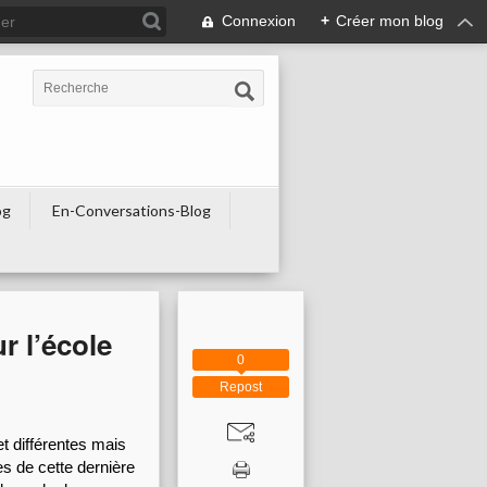
Connexion
+
Créer mon blog
og
En-Conversations-Blog
r l’école
0
Repost
 différentes mais 
de cette dernière 