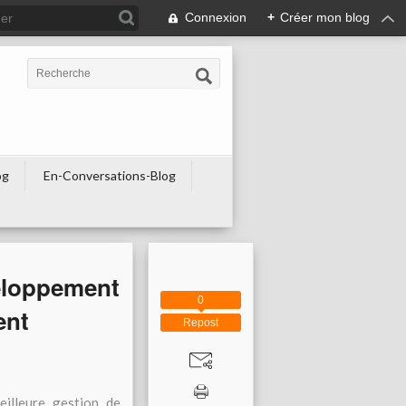
Connexion
+
Créer mon blog
og
En-Conversations-Blog
eloppement
0
ent
Repost
eilleure gestion de