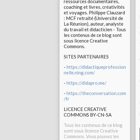
ressources documentaires,
coaching et livres, créativités
et voyages. Philippe Clauzard
: MCF retraité (Université de
La Réunion), auteur, analyste
du travail et didacticien - Tous
les contenus de ce blog sont
sous licence Creative
Commons.
SITES PARTENAIRES
-
https://didactiqueprofession
nelle.ning.com/
-
https://didapro.me/
-
https://theconversation.com
/fr
LICENCE CREATIVE
COMMONS BY-CN-SA
Tous les contenus de ce blog
sont sous licence Creative
Commons. Vous pouvez les