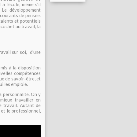
à l'école, même s'il
. Le développement
 courants de pensée.
talents et potentiels
icochet au travail, la
avail sur soi, d'une
is à la disposition
uvelles compétences
que de savoir-être, et
ui les emploie.
a personnalité. On y
mieux travailler en
 travail. Autant de
et le professionnel,