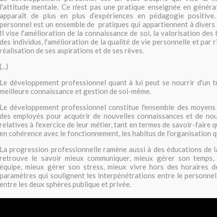
l'attitude mentale. Ce n'est pas une pratique enseignée en général 
apparaît de plus en plus d’expériences en pédagogie positive
personnel est un ensemble de pratiques qui appartiennent à divers
Il vise l'amélioration de la connaissance de soi, la valorisation des 
des individus, l'amélioration de la qualité de vie personnelle et par r
réalisation de ses aspirations et de ses rêves.
(...)
Le développement professionnel quant à lui peut se nourrir d'un tr
meilleure connaissance et gestion de soi-même.
Le développement professionnel constitue l'ensemble des moyens m
des employés pour acquérir de nouvelles connaissances et de no
relatives à l'exercice de leur métier, tant en termes de savoir-faire 
en cohérence avec le fonctionnement, les habitus de l'organisation q
La progression professionnelle ramène aussi à des éducations de l
retrouve le savoir mieux communiquer, mieux gérer son temps, 
équipe, mieux gérer son stress, mieux vivre hors des horaires de
paramètres qui soulignent les interpénétrations entre le personnel 
entre les deux sphères publique et privée.