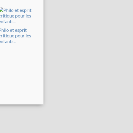
Philo et esprit
critique pour les
enfants...