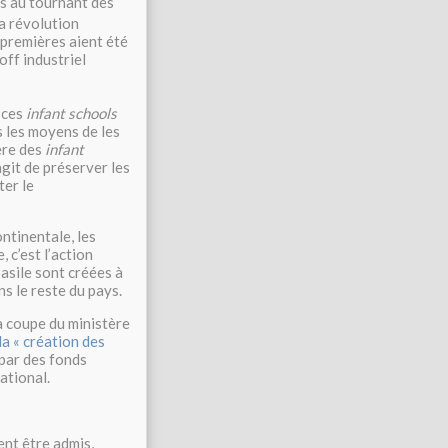
s au tournant des
la révolution
 premières aient été
ff industriel
 ces
infant schools
s les moyens de les
ère des
infant
agit de préserver les
ter le
ntinentale, les
 c’est l’action
’asile sont créées à
s le reste du pays.
a coupe du ministère
la « création des
 par des fonds
national.
ent être admis,