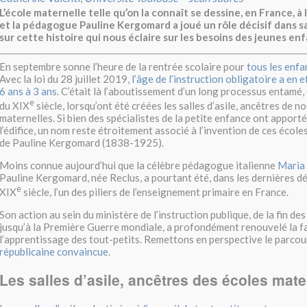
L’école maternelle telle qu’on la connaît se dessine, en France, à l
et la pédagogue Pauline Kergomard a joué un rôle décisif dans s
sur cette histoire qui nous éclaire sur les besoins des jeunes enf
En septembre sonne l’heure de la rentrée scolaire pour
tous les enfa
Avec la loi du 28 juillet 2019,
l’âge de l’instruction obligatoire a en 
6 ans à 3 ans
. C’était là l’aboutissement d’un long processus entamé,
e
du XIX
siècle, lorsqu’ont été créées les salles d’asile, ancêtres de n
maternelles. Si bien des spécialistes de la petite enfance ont apporté
l’édifice, un nom reste étroitement associé à l’invention de ces écoles
de Pauline Kergomard (1838-1925).
Moins connue aujourd’hui que la célèbre pédagogue italienne
Maria
Pauline Kergomard, née Reclus, a pourtant été, dans les dernières d
e
XIX
siècle, l’un des piliers de l’enseignement primaire en France.
Son action au sein du ministère de l’instruction publique, de la fin d
jusqu’à la Première Guerre mondiale, a profondément renouvelé la f
l’apprentissage des tout-petits. Remettons en perspective le parco
républicaine convaincue
.
Les salles d’asile, ancêtres des écoles mate