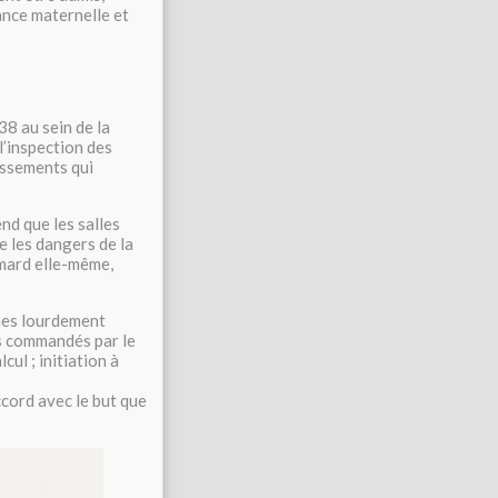
lance maternelle et
8 au sein de la
l’inspection des
issements qui
nd que les salles
e les dangers de la
omard elle-même,
hes lourdement
ts commandés par le
ul ; initiation à
ccord avec le but que