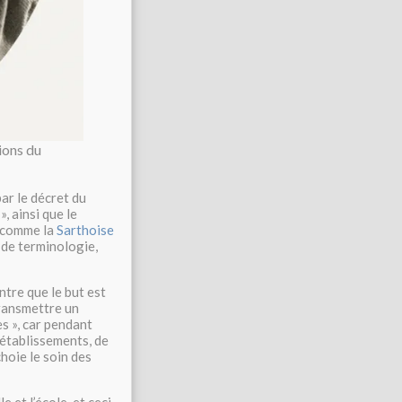
ions du
ar le décret du
, ainsi que le
, comme la
Sarthoise
de terminologie,
ontre que le but est
transmettre un
es », car pendant
établissements, de
hoie le soin des
 et l’école, et ceci