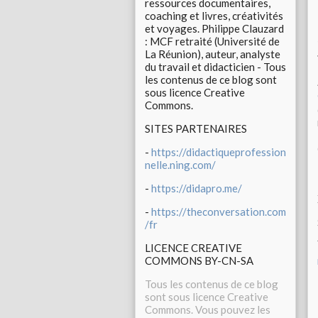
ressources documentaires,
coaching et livres, créativités
et voyages. Philippe Clauzard
: MCF retraité (Université de
La Réunion), auteur, analyste
du travail et didacticien - Tous
les contenus de ce blog sont
sous licence Creative
Commons.
SITES PARTENAIRES
-
https://didactiqueprofession
nelle.ning.com/
-
https://didapro.me/
-
https://theconversation.com
/fr
LICENCE CREATIVE
COMMONS BY-CN-SA
Tous les contenus de ce blog
sont sous licence Creative
Commons. Vous pouvez les