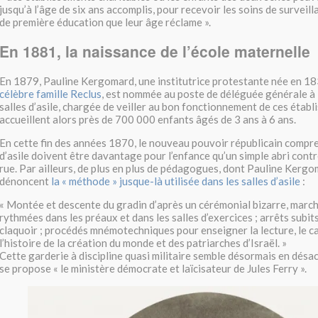
jusqu’à l’âge de six ans accomplis, pour recevoir les soins de surveil
de première éducation que leur âge réclame ».
En 1881, la naissance de l’école maternelle
En 1879, Pauline Kergomard, une institutrice protestante née en 183
célèbre famille Reclus
, est nommée au poste de déléguée générale à 
salles d’asile, chargée de veiller au bon fonctionnement de ces établ
accueillent alors près de 700 000 enfants âgés de 3 ans à 6 ans.
En cette fin des années 1870, le nouveau pouvoir républicain compre
d’asile doivent être davantage pour l’enfance qu’un simple abri contr
rue. Par ailleurs, de plus en plus de pédagogues, dont Pauline Kerg
dénoncent
la « méthode » jusque-là utilisée dans les salles d’asile
:
« Montée et descente du gradin d’après un cérémonial bizarre, marc
rythmées dans les préaux et dans les salles d’exercices ; arrêts subi
claquoir ; procédés mnémotechniques pour enseigner la lecture, le calc
l’histoire de la création du monde et des patriarches d’Israël. »
Cette garderie à discipline quasi militaire semble désormais en désa
se propose « le ministère démocrate et laïcisateur de Jules Ferry ».