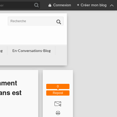
Connexion
+
Créer mon blog
og
En-Conversations-Blog
omment
0
ans est
Repost