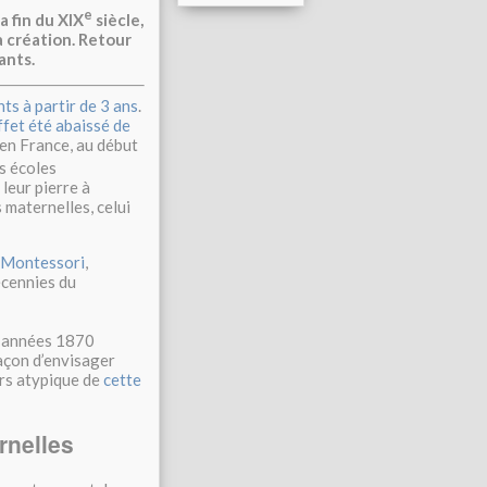
e
a fin du XIX
siècle,
a création. Retour
ants.
nts à partir de 3 ans
.
effet été abaissé de
 en France, au début
os écoles
 leur pierre à
 maternelles, celui
 Montessori
,
écennies du
es années 1870
açon d’envisager
urs atypique de
cette
rnelles