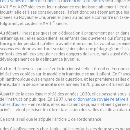
Les « salles d’asile » destinées à l’accueil de tout-petits
sont apparue
e
e
XVIII
et XIX
siècles et leur naissance est indissociablement liée à 
industrielle et à ses conséquences. Il n’est donc pas étonnant que les
créées au Royaume-Uni, premier pays au monde à connaître un take-o
e
fulgurant, et ce, dès le XVIII
siècle.
Au départ, il n’est pas question d’éducation à proprement parler dans
britanniques : elles accueillent les enfants des ouvrières qui n’ont pa
faire garder pendant qu’elles travaillent en usine. La vocation premi
schools
est donc avant tout sociale, bien plus que pédagogique : il s’
enfants des milieux populaires des dangers de la rue, mais aussi d’évi
développement de la délinquance juvénile.
Au fur et à mesure que la révolution industrielle s’étend en Europe co
initiatives copiées sur le modèle britannique se multiplient. En France,
philanthropique qui s’empare de la question, et les premières salles d
Paris, dans la deuxième moitié des années 1820, puis se diffusent dan
À partir de la deuxième moitié des années 1830, elles passent sous l
de l’instruction publique. En 1837, une
ordonnance royale relative à 
salles d’asile »
– en réalité, elles existaient déjà, mais étaient gérées
privés – vient préciser le rôle et la mission des salles d’asile au plan 
Ce sont, ainsi que le stipule l’article 1 de l’ordonnance,
« des établissements charitables où les enfants des deux sexes peuv