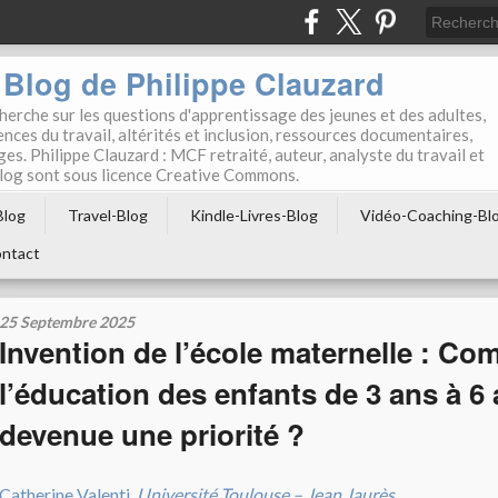
Blog de Philippe Clauzard
herche sur les questions d'apprentissage des jeunes et des adultes,
ces du travail, altérités et inclusion, ressources documentaires,
ges. Philippe Clauzard : MCF retraité, auteur, analyste du travail et
 blog sont sous licence Creative Commons.
Blog
Travel-Blog
Kindle-Livres-Blog
Vidéo-Coaching-Bl
ntact
25 Septembre 2025
Invention de l’école maternelle : C
l’éducation des enfants de 3 ans à 6 
devenue une priorité ?
Catherine Valenti
,
Université Toulouse – Jean Jaurès