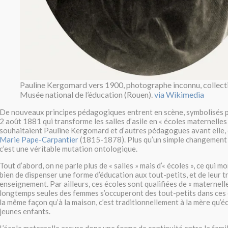
Pauline Kergomard vers 1900, photographe inconnu, collect
Musée national de l’éducation (Rouen).
via Wikimedia
De nouveaux principes pédagogiques entrent en scène, symbolisés p
2 août 1881 qui transforme les salles d’asile en « écoles maternelles »
souhaitaient Pauline Kergomard et d’autres pédagogues avant elle
Marie Pape-Carpantier
(1815-1878). Plus qu’un simple changement 
c’est une véritable mutation ontologique.
Tout d’abord, on ne parle plus de « salles » mais d’« écoles », ce qui m
bien de dispenser une forme d’éducation aux tout-petits, et de leur 
enseignement. Par ailleurs, ces écoles sont qualifiées de « maternell
longtemps seules des femmes s’occuperont des tout-petits dans ces 
la même façon qu’à la maison, c’est traditionnellement à la mère qu’éc
jeunes enfants.
L’école maternelle assure donc une forme de continuité entre la famille