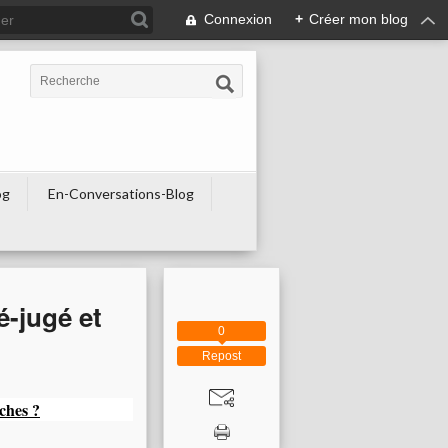
Connexion
+
Créer mon blog
og
En-Conversations-Blog
é-jugé et
0
Repost
iches ?