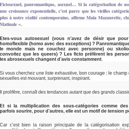
Fictosexuel, panromantique, asexuel… Si la catégorisation de nos
une croissance exponentielle, c’est parce que les vieilles catégor
plus à notre réalité contemporaine, affirme Maïa Mazaurette, c
Matinale ».
Etes-vous autosexuel (vous n’avez de désir que pou
homoflexible (homo avec des exceptions) ? Panromantique
le monde mais ne couchez avec personne) ou skolio
convoitez que les queers) ?
Les ficto préfèrent les perso
les abrosexuels changent d’avis constamment
.
Si vous cherchez une liste exhaustive, bon courage : le cham
sexuelles est mouvant, surprenant, inspirant.
Il prolifère, connaît des tendances autant que des grands classi
Et si la multiplication des sous-catégories comme des 
parfois sourire, pour d’autres, elle est un motif de tension
Car c’est bien la raison principale de la catégorisation ex