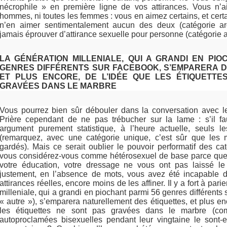
nécrophile » en première ligne de vos attirances. Vous n’
hommes, ni toutes les femmes : vous en aimez certains, et cer
n’en aimer sentimentalement aucun des deux (catégorie a
jamais éprouver d’attirance sexuelle pour personne (catégorie a
LA GÉNÉRATION MILLENIALE, QUI A GRANDI EN PIO
GENRES DIFFÉRENTS SUR FACEBOOK, S’EMPARERA D
ET PLUS ENCORE, DE L’IDÉE QUE LES ÉTIQUETTE
GRAVÉES DANS LE MARBRE
Vous pourrez bien sûr débouler dans la conversation avec l
Prière cependant de ne pas trébucher sur la lame : s’il fa
argument purement statistique, à l’heure actuelle, seuls le
(remarquez, avec une catégorie unique, c’est sûr que les 
gardés). Mais ce serait oublier le pouvoir performatif des cat
vous considérez-vous comme hétérosexuel de base parce que 
votre éducation, votre dressage ne vous ont pas laissé le
justement, en l’absence de mots, vous avez été incapable 
attirances réelles, encore moins de les affiner. Il y a fort à pari
milleniale, qui a grandi en piochant parmi 56 genres différents
« autre »), s’emparera naturellement des étiquettes, et plus en
les étiquettes ne sont pas gravées dans le marbre (c
autoproclamées bisexuelles pendant leur vingtaine le sont-e