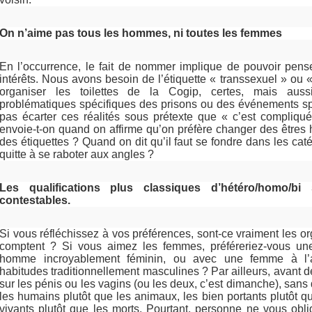
On n’aime pas tous les hommes, ni toutes les femmes
En l’occurrence, le fait de nommer implique de pouvoir pense
intérêts. Nous avons besoin de l’étiquette « transsexuel » ou 
organiser les toilettes de la Cogip, certes, mais auss
problématiques spécifiques des prisons ou des événements spo
pas écarter ces réalités sous prétexte que « c’est compliq
envoie-t-on quand on affirme qu’on préfère changer des êtres
des étiquettes ? Quand on dit qu’il faut se fondre dans les caté
quitte à se raboter aux angles ?
Les qualifications plus classiques d’hétéro/homo/bi
contestables.
Si vous réfléchissez à vos préférences, sont-ce vraiment les o
comptent ? Si vous aimez les femmes, préféreriez-vous une
homme incroyablement féminin, ou avec une femme à l’
habitudes traditionnellement masculines ? Par ailleurs, avant de
sur les pénis ou les vagins (ou les deux, c’est dimanche), sans
les humains plutôt que les animaux, les bien portants plutôt q
vivants plutôt que les morts. Pourtant, personne ne vous obl