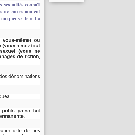
 sexualités connaît
ies ne correspondent
hroniqueuse de « La
r vous-même) ou
 (vous aimez tout
sexuel (vous ne
nnages de fiction,
p des dénominations
ques.
petits pains fait
 permanente.
ponentielle de nos