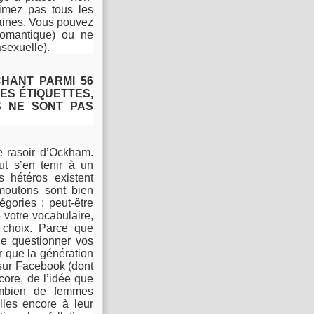
aimez pas tous les
taines. Vous pouvez
romantique) ou ne
sexuelle).
CHANT PARMI 56
ES ÉTIQUETTES,
S NE SONT PAS
e rasoir d’Ockham.
ut s’en tenir à un
s hétéros existent
moutons sont bien
égories : peut-être
votre vocabulaire,
 choix. Parce que
de questionner vos
er que la génération
 sur Facebook (dont
core, de l’idée que
ombien de femmes
lles encore à leur