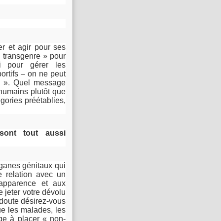
r et agir pour ses
« transgenre » pour
i pour gérer les
rtifs – on ne peut
ué ». Quel message
 humains plutôt que
gories préétablies,
 sont tout aussi
rganes génitaux qui
 relation avec un
apparence et aux
 jeter votre dévolu
 doute désirez-vous
ue les malades, les
ige à placer « non-