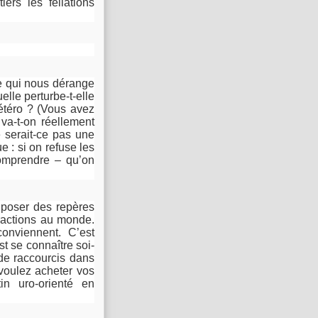
rs les fellations
-ce qui nous dérange
lle perturbe-t-elle
hétéro ? (Vous avez
 va-t-on réellement
e serait-ce pas une
 : si on refuse les
comprendre – qu’on
 poser des repères
eractions au monde.
onviennent. C’est
t se connaître soi-
 de raccourcis dans
 voulez acheter vos
in uro-orienté en