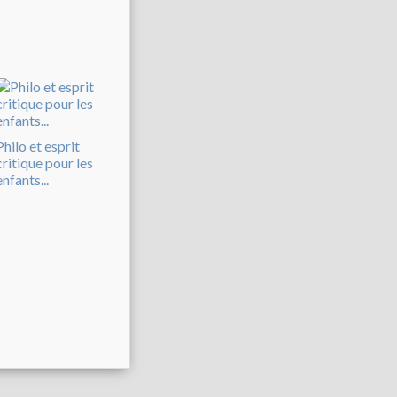
Philo et esprit
critique pour les
enfants...