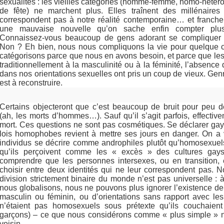
sexualités : les vieilles catégories (homme-femme, homo-hétéro,
de fête) ne marchent plus. Elles traînent des millénaire
correspondent pas à notre réalité contemporaine… et franche
une mauvaise nouvelle qu’on sache enfin compter plu
Connaissez-vous beaucoup de gens adorant se compliquer l
Non ? Eh bien, nous nous compliquons la vie pour quelque 
catégorisons parce que nous en avons besoin, et parce que le
traditionnellement à la masculinité ou à la féminité, l’absence 
dans nos orientations sexuelles ont pris un coup de vieux. Genre
est à reconstruire.
Certains objecteront que c’est beaucoup de bruit pour peu
(ah, les morts d’hommes…). Sauf qu’il s’agit parfois, effectiv
mort. Ces questions ne sont pas cosmétiques. Se déclarer ga
lois homophobes revient à mettre ses jours en danger. On 
individus se décrire comme androphiles plutôt qu’homosexuels
qu’ils perçoivent comme les « excès » des cultures gay
comprendre que les personnes intersexes, ou en transition,
choisir entre deux identités qui ne leur correspondent pas. 
division strictement binaire du monde n’est pas universelle 
nous globalisons, nous ne pouvons plus ignorer l’existence d
masculin ou féminin, ou d’orientations sans rapport avec les
n’étaient pas homosexuels sous prétexte qu’ils couchaient
garçons) – ce que nous considérons comme « plus simple » ne
voisin.