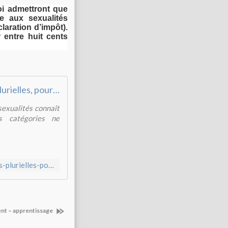
i admettront que
e aux sexualités
laration d’impôt).
 entre huit cents
Sexualités plurielles, pourquoi tant de niches ?
 sexualités connaît
es catégories ne
https://www.lemonde.fr/m-perso/article/2018/03/25/sexualites-plurielles-pourquoi-tant-de-niches_5276075_4497916.html
nt – apprentissage