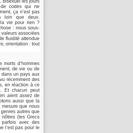
 bisexuel les jours
s de codes qui ne
ment, ça n’est pas
s loin que deux.
a vie pour rien ?
chose : nous sous-
s valeurs associées
de fluidité attendue
, orientation : tout
 de morts d’hommes
ement, de vie ou de
y dans un pays aux
a vu récemment des
, en réaction à ce
s. Et chacun peut
 en aient assez de
Notons aussi que la
: à mesure que nous
e genres autres que
 nôtres (les Grecs
 parfois avec des
 l’est pas pour le