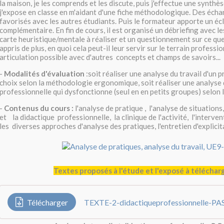
la maison, je les comprends et les discute, puis j'effectue une synthès
j'expose en classe en m'aidant d'une fiche méthodologique. Des écha
favorisés avec les autres étudiants. Puis le formateur apporte un éc
complémentaire. En fin de cours, il est organisé un débriefing avec l
carte heuristique/mentale à réaliser et un questionnement sur ce que
appris de plus, en quoi cela peut-il leur servir sur le terrain professi
articulation possible avec d'autres concepts et champs de savoirs...
-
Modalités d'évaluation
:soit réaliser une analyse du travail d'un 
choix selon la méthodologie ergonomique, soit réaliser une analyse 
professionnelle qui dysfonctionne (seul en en petits groupes) selon
-
Contenus du cours :
l'analyse de pratique , l'analyse de situations,
et la didactique professionnelle, la clinique de l'activité, l'interv
les diverses approches d'analyse des pratiques, l'entretien d'explicita
Textes proposés à l'étude et l'exposé à télécharge
Télécharger