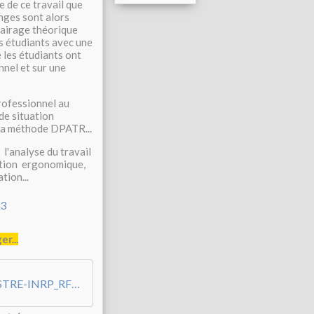
e de ce travail que
nges sont alors
lairage théorique
es étudiants avec une
 les étudiants ont
onnel et sur une
professionnel au
de situation
 la méthode DPATR...
 l'analyse du travail
ention ergonomique,
tion...
r...
TEXTE-2-didactiqueprofessionnelle-PASTRE-INRP_RF138_2