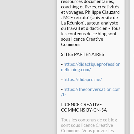
ressources documentaires,
coaching et livres, créativités
et voyages. Philippe Clauzard
: MCF retraité (Université de
La Réunion), auteur, analyste
du travail et didacticien - Tous
les contenus de ce blog sont
sous licence Creative
Commons.
SITES PARTENAIRES
-
https://didactiqueprofession
nelle.ning.com/
-
https://didapro.me/
-
https://theconversation.com
/fr
LICENCE CREATIVE
COMMONS BY-CN-SA
Tous les contenus de ce blog
sont sous licence Creative
Commons. Vous pouvez les