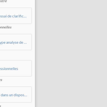
astré
L’analyse de pratiques professionnelles - essai de clarification
onnelles
La pratique réflexive dans un groupe, du type analyse de pratique ou retour de stage
essionnelles
es
Comment le « commun » crée du singulier dans un dispositif d’analyse de pratiques associé à un travail d’écriture
s