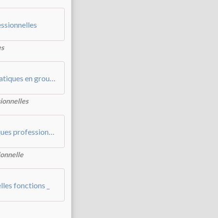
essionnelles
es
Le jeu de rôle au service de l’analyse de pratiques en groupe
sionnelles
Multiples bénéfices de l’analyse de pratiques professionnelles en groupe - quels éléments clés les favorisent _
ionnelle
les fonctions _