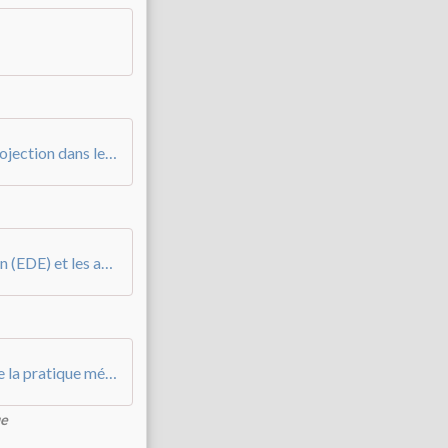
Quelle place donne-t-on à l’à-venir, à la projection dans le futur au sein de l’analyse de pratiques _
Quels liens entre l’Entretien d’Explicitation (EDE) et les analyses de pratiques professionnelles (APP) en groupe _
Repères et méthodologie d’une analyse de la pratique médiée par les objets techniques
ue