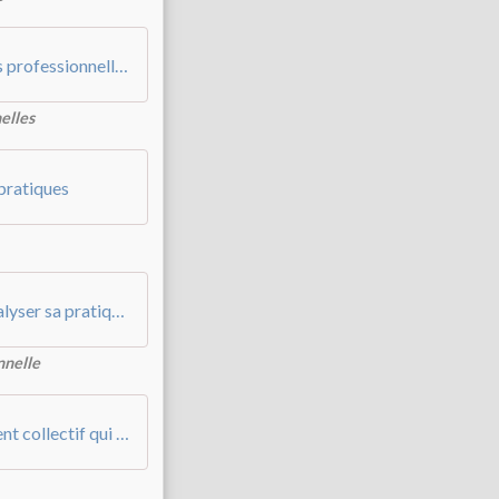
Brefs repères pour l’analyse des pratiques professionnelles
elles
 pratiques
Développer le « savoir analyser » pour analyser sa pratique professionnelle
nnelle
Dispositifs d’un modèle d’accompagnement collectif qui guident la réflexivité chez des directions d’établissement en milieu scolaire