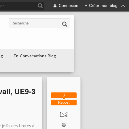
Connexion
+
Créer mon blog
og
En-Conversations-Blog
vail, UE9-3
0
Repost
je lis des textes à