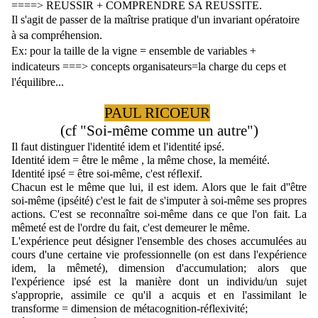
====> REUSSIR + COMPRENDRE SA REUSSITE.
Il s'agit de passer de la maîtrise pratique d'un invariant opératoire 
à sa compréhension.
Ex: pour la taille de la vigne = ensemble de variables + 
indicateurs ===> concepts organisateurs=la charge du ceps et 
l'équilibre...
PAUL RICOEUR
(cf "Soi-même comme un autre")
Il faut distinguer l'identité idem et l'identité ipsé.
Identité idem = être le même , la même chose, la meméité.
Identité ipsé = être soi-même, c'est réflexif.
Chacun est le même que lui, il est idem. Alors que le fait d''être 
soi-même (ipséité) c'est le fait de s'imputer à soi-même ses propres 
actions. C'est se reconnaître soi-même dans ce que l'on fait. L
a 
mêmeté est de l'ordre du fait, c'est demeurer le même.
L'expérience peut désigner l'ensemble des choses accumulées au 
cours d'une certaine vie professionnelle (on est dans l'expérience 
idem, la mêmeté), dimension d'accumulation; alors que 
l'expérience ipsé est la manière dont un individu/un sujet 
s'approprie, assimile ce qu'il a acquis et en l'assimilant le 
transforme = dimension de métacognition-réflexivité;