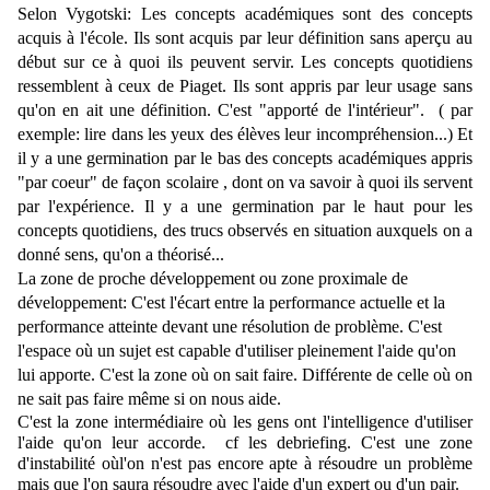
Selon Vygotski: Les concepts académiques sont des concepts 
acquis à l'école. Ils sont acquis par leur définition sans aperçu au 
début sur ce à quoi ils peuvent servir. Les concepts quotidiens 
ressemblent à ceux de Piaget. Ils sont appris par leur usage sans 
qu'on en ait une définition. C'est "apporté de l'intérieur".  ( par 
exemple: lire dans les yeux des élèves leur incompréhension...) 
Et 
il y a une germination par le bas des concepts académiques appris 
"par coeur" de façon scolaire , dont on va savoir à quoi ils servent 
par l'expérience. Il y a une germination par le haut pour les 
concepts quotidiens, des trucs observés en situation auxquels on a 
donné sens, qu'on a théorisé...
La zone de proche développement ou zone proximale de 
développement: 
C'est l'écart entre la performance actuelle et la 
performance atteinte devant une résolution de problème. 
C'est 
l'espace où un sujet est capable d'utiliser pleinement l'aide qu'on 
lui apporte. C'est la zone où on sait faire. Différente de celle où on 
ne sait pas faire même si on nous aide.
C'est la zone intermédiaire où les gens ont l'intelligence d'utiliser 
l'aide qu'on leur accorde.  cf les debriefing. 
C'est une zone 
d'instabilité oùl'on n'est pas encore apte à résoudre un problème 
mais que l'on saura résoudre avec l'aide d'un expert ou d'un pair. 