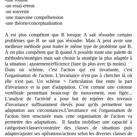
-un essai-erreur
-un souvenir
-une mauvaise compréhension
-une théorie/conceptualisation
A est plus compétent que B lorsque A sait résoudre certains 
problèmes que B ne sait pas résoudre. Mais A peut avoir une 
meilleure méthode pour traiter le même type de problème que B. 
A est plus compétent que B quand A possède toute une palette de 
méthodes/stratégies mais sait choisir la stratégie la plus adaptée à 
la situation : ajustement/efficience (faire tjs plus avec tjs moins)
Dans un schème, c'est l'action qui est invariante, c'est 
l'organisation de l'action. 
L'invariance n'est pas à chercher là où 
elle n'est pas. 
Un schème = l'articulation fine entre la part 
d'invariance et la part d'adaptation. 
C'est comme une colonne 
vertébrale permettant beaucoup de mouvement, non figée... 
L'analyse de l'activité a pour but de repérer des niveaux 
d'invariance suffisamment élevés pour qu'ils permettent une 
adaptation aux circonstances.
L'invariance est l'organisation de 
l'action bien structurée mais cette organisation de l'action va 
permettre des adaptations.  Il faudra mobiliser une capacité à 
catégoriser/classer/construire des classes de situations puis 
adapter/ajuster ses opérations/actions selon les diverses classes de 