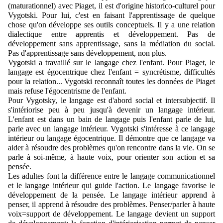
(maturationnel) avec Piaget, il est d'origine historico-culturel pour 
Vygotski. Pour lui, c'est en faisant l'apprentissage de quelque 
chose qu'on développe ses outils conceptuels. Il y a une relation 
dialectique entre apprentis et développement. Pas de 
développement sans apprentissage, sans la médiation du social. 
Pas d'apprentissage sans développement, non plus.
Vygotski a travaillé sur le langage chez l'enfant. Pour Piaget, le 
langage est égocentrique chez l'enfant = syncrétisme, difficultés 
pour la relation... Vygotski reconnaît toutes les données de Piaget 
mais refuse l'égocentrisme de l'enfant. 
Pour Vygotsky, le langage est d'abord social et intersubjectif. Il 
s'intériorise peu à peu jusqu'à devenir un langage intérieur. 
L'enfant est dans un bain de langage puis l'enfant parle de lui, 
parle avec un langage intérieur. Vygotski s'intéresse à ce langage 
intérieur ou langage égocentrique. Il démontre que ce langage va 
aider à résoudre des problèmes qu'on rencontre dans la vie. On se 
parle à soi-même, à haute voix, pour orienter son action et sa 
pensée.
Les adultes font la différence entre le langage communicationnel 
et le langage intérieur qui guide l'action. Le langage favorise le 
développement de la pensée. Le langage intérieur apprend à 
penser, il apprend à résoudre des problèmes. Penser/parler à haute 
voix=support de développement. Le langage devient un support 