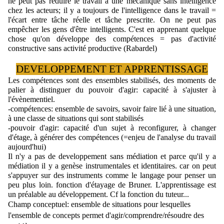
ne peut pas réduire le travail à une mécanique sans intelligence 
chez les acteurs; il y a toujours de l'intelligence dans le travail = 
l'écart entre tâche réelle et tâche prescrite. On ne peut pas 
empêcher les gens d'être intelligents. C'est en apprenant quelque 
chose qu'on développe des compétences = pas d'activité 
constructive sans activité productive (Rabardel)
DEVELOPPEMENT ET APPRENTISSAGE
Les compétences sont des ensembles stabilisés, des moments de 
palier à distinguer du pouvoir d'agir: capacité à s'ajuster à 
l'évènementiel. 
-compétences: ensemble de savoirs, savoir faire lié à une situation, 
à une classe de situations qui sont stabilisés
-pouvoir d'agir: capacité d'un sujet à reconfigurer, à changer 
d'étage, à générer des compétences (=enjeu de l'analyse du travail 
aujourd'hui)
Il n'y a pas de developpement sans médiation et parce qu'il y a 
médiation il y a genèse instrumentales et identitaires. car on peut 
s'appuyer sur des instruments comme le langage pour penser un 
peu plus loin. fonction d'étayage de Bruner. 
L'apprentissage est 
un préalable au développement. 
Cf la fonction du tuteur...
Champ conceptuel: ensemble de situations pour lesquelles 
l'ensemble de concepts permet d'agir/comprendre/résoudre des 