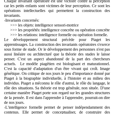
Chaque invariant opératoire est une victoire contre la perception 
car les petits enfants sont victimes de leur perception. Ce sont les 
opérations intellectuelles qui permettent la construction des 
invariants. 
-Invariants concernés:
      >>> les objets: intelligence sensori-motrice
      >>> les propriétés: intelligence concrète ou opération concrète
      >>> les relations: intelligence formelle ou opération formelle.
Le développement structural précède pour Piaget les 
apprentissages. La construction des invariants opératoires s'exerce 
sous forme de stade. Or le développement des personnes n'est pas 
aussi linéaire ou architecturé que la théorie des stades le laisse 
penser. C'est un aspect abandonné de la part des chercheurs 
actuels.  Le modèle piagétien est biologisant et maturationnel. 
C'est la capacité d'adaptation d'un être vivant qui croît. Image 
génétique. On critique de nos jours le peu d'importance donné par 
Piaget à la biographie individuelle, à 
l'histoire et au milieu des 
individus. Piaget a méconnu le rôle d'autrui, le rôle du langage, le 
rôle des situations. Sa théorie est trop générale, non située. D'une 
certaine manière Piaget porte son regard sur les grandes structures 
de la pensée. Il est dans l'apprendre à l'apprendre, pourrait-on dire 
de nos jours.
-L'intelligence formelle permet de penser indépendamment des 
contenus. Elle permet de conceptualiser, de construire des 