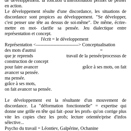
de développement: la fonction d'intériorisation permet de penser 
en action. 
Le développement résulte d'une discordance, les situations de 
discordance sont propices au développement. "Se développer, 
c'est penser une tête au dessus de soi-même". De même, écrire-
mettre en mot- clarifie sa pensée. Jeu dialectique entre 
représentation et concept.
                               l'écrit = le développement
Représentation <-----------------------------> Conceptualisation
des mots d'autrui                                                       =
que je reprends                          travail de la pensée/processus de 
construction de concept
pour faire avancer                                      grâce à ses mots, on fait 
avancer sa pensée.
ma pensée.
grâce à ses mots, 
on fait avancer sa pensée.                  
Le développement est la résultante d'un mouvement de 
discordance. 
La "déformation fonctionnelle" = expertise qui 
donne une grille en tête qui fait -pour les profs- qu'on corrige plus 
vite les copies chez les profs; lecture orientée/prise d'infos 
sélective...
Psycho du travail = Léontiev, Galpérine, Ochanine