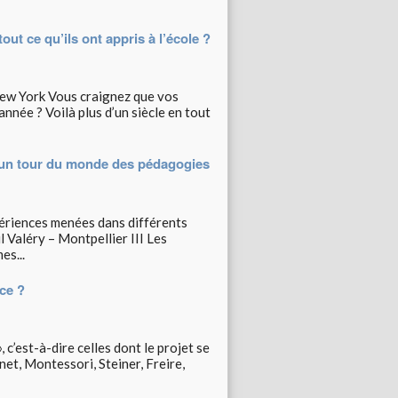
ut ce qu’ils ont appris à l’école ?
ew York Vous craignez que vos
’année ? Voilà plus d’un siècle en tout
r un tour du monde des pédagogies
xpériences menées dans différents
 Valéry – Montpellier III Les
es...
nce ?
 c’est-à-dire celles dont le projet se
inet, Montessori, Steiner, Freire,