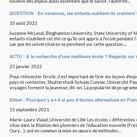
soulève des enjeux aussi essentiels que le savoir, l’autorité...
QUESTION : En vacances, les enfants oublient-ils vraiment to
10 août 2022
Suzanne McLeod, Binghamton University, State University of N
enfants n’oublient cet été ce qu’ils ont appris à l’école pendant l
cas que les universitaires se penchent sur cette question....
ACTU : À la recherche d'une meilleure école ? Regards su
25 janvier 2022
Pour réinventer l'école, il est important de tirer les leçons d'e
pays et contextes. Shutterstock Sylvain Connac, Université Paul
voyages forment la jeunesse, dit-on. La popularité de programm
Débat : Pourquoi y a-t-il si peu d’écoles alternatives en Fra
15 septembre 2021
Marie-Laure Viaud, Université de Lille Les écoles « différentes »,
situe dans la filiation des pionniers de l’éducation nouvelle (Fre
Oury…), ont en commun la mise en œuvre de méthodes...