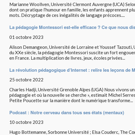
Marianne Woollven, Université Clermont Auvergne (UCA) Selon le
dont on pratique l’humour en famille, les enfants apprennent plu
mots. Décryptage de ces inégalités de langage précoces....
La pédagogie Montessori est-elle efficace ? Ce que nous dis
01 octobre 2023
Alison Demangeon, Université de Lorraine et Youssef Tazouti, 
du XXe siècle, la pédagogie Montessori suscite un fort engoue
en France. La multiplication de livres, jeux, écoles privées...
La révolution pédagogique d’Internet : relire les leçons de 
25 octobre 2022
Charles Hadji, Université Grenoble Alpes (UGA) Nous vivons un t
pédagogie et où la nouvelle se cherche », estimait Michel Serre
Petite Poucette sur la manière dont le numérique transforme...
Podcast : Notre cerveau dans tous ses états (mentaux)
10 octobre 2023
Hugo Bottemanne, Sorbonne Université ; Elsa Couderc, The Con