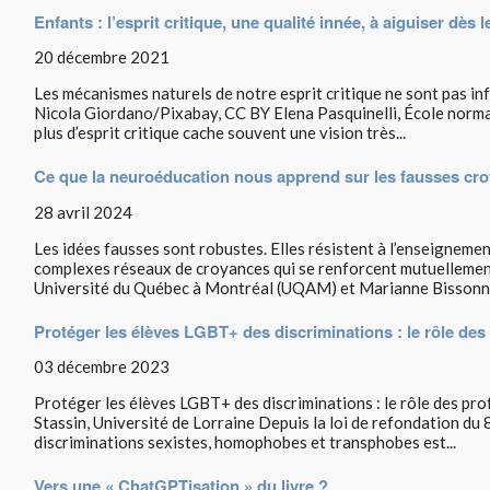
Enfants : l’esprit critique, une qualité innée, à aiguiser dès 
20 décembre 2021
Les mécanismes naturels de notre esprit critique ne sont pas infail
Nicola Giordano/Pixabay, CC BY Elena Pasquinelli, École normal
plus d’esprit critique cache souvent une vision très...
Ce que la neuroéducation nous apprend sur les fausses cr
28 avril 2024
Les idées fausses sont robustes. Elles résistent à l’enseignement
complexes réseaux de croyances qui se renforcent mutuellement
Université du Québec à Montréal (UQAM) et Marianne Bissonnet
Protéger les élèves LGBT+ des discriminations : le rôle de
03 décembre 2023
Protéger les élèves LGBT+ des discriminations : le rôle des p
Stassin, Université de Lorraine Depuis la loi de refondation du 8 
discriminations sexistes, homophobes et transphobes est...
Vers une « ChatGPTisation » du livre ?