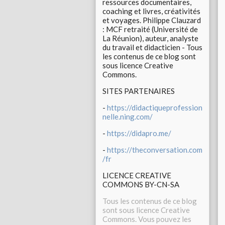
ressources documentaires,
coaching et livres, créativités
et voyages. Philippe Clauzard
: MCF retraité (Université de
La Réunion), auteur, analyste
du travail et didacticien - Tous
les contenus de ce blog sont
sous licence Creative
Commons.
SITES PARTENAIRES
-
https://didactiqueprofession
nelle.ning.com/
-
https://didapro.me/
-
https://theconversation.com
/fr
LICENCE CREATIVE
COMMONS BY-CN-SA
Tous les contenus de ce blog
sont sous licence Creative
Commons. Vous pouvez les