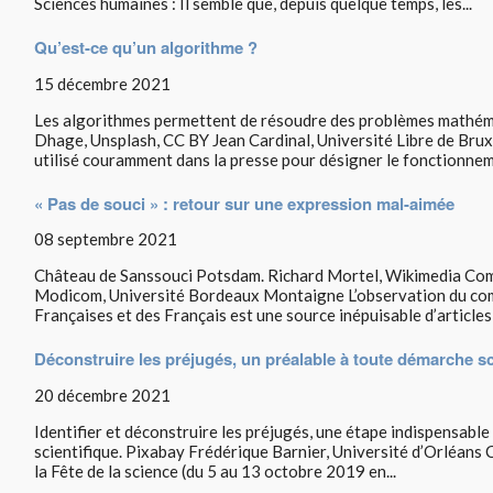
Sciences humaines : Il semble que, depuis quelque temps, les...
Qu’est-ce qu’un algorithme ?
15 décembre 2021
Les algorithmes permettent de résoudre des problèmes mathém
Dhage, Unsplash, CC BY Jean Cardinal, Université Libre de Brux
utilisé couramment dans la presse pour désigner le fonctionneme
« Pas de souci » : retour sur une expression mal-aimée
08 septembre 2021
Château de Sanssouci Potsdam. Richard Mortel, Wikimedia Co
Modicom, Université Bordeaux Montaigne L’observation du com
Françaises et des Français est une source inépuisable d’articles,
Déconstruire les préjugés, un préalable à toute démarche sc
20 décembre 2021
Identifier et déconstruire les préjugés, une étape indispensabl
scientifique. Pixabay Frédérique Barnier, Université d’Orléans C
la Fête de la science (du 5 au 13 octobre 2019 en...